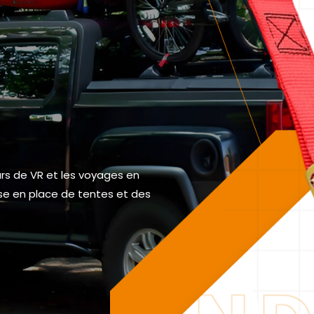
4
ique, transport en conteneur,
eurs de VR et les voyages en
n à domicile, le stockage de
ents extrêmes, protection
uipements.
mise en place de tentes et des
upement des outils de jardin.
ur une utilisation tout-terrain.