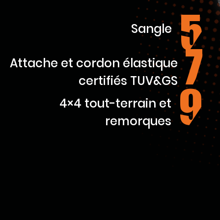
5
cordons élastiques.
Sangle
7
Attache et cordon élastique
certifiés TUV&GS
9
4×4 tout-terrain et
remorques